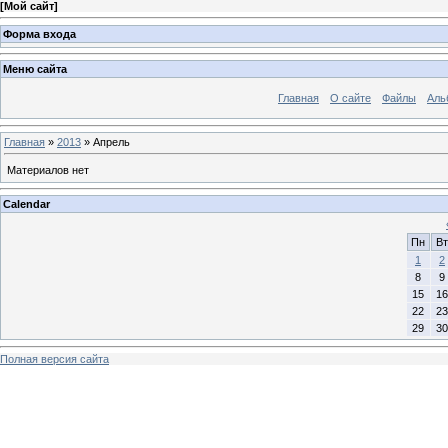
[
Мой сайт
]
Форма входа
Меню сайта
Главная
О сайте
Файлы
Аль
Главная
»
2013
»
Апрель
Материалов нет
Calendar
Пн
Вт
1
2
8
9
15
16
22
23
29
30
Полная версия сайта